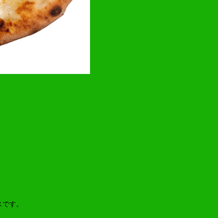
）
スです。