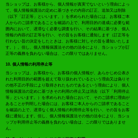
当ショップは、お客様から、個人情報が真実でないという理由によっ
て、個人情報保護法の定めに基づきその内容の訂正、追加又は削除
（以下「訂正等」といいます。）を求められた場合には、お客様ご本
人からのご請求であることを確認の上で、利用目的の達成に必要な範
囲内において、遅滞なく必要な調査を行い、その結果に基づき、個人
情報の内容の訂正等を行い、その旨をお客様に通知します（訂正等を
行わない旨の決定をしたときは、お客様に対しその旨を通知いたしま
す。）。但し、個人情報保護法その他の法令により、当ショップが訂
正等の義務を負わない場合は、この限りではありません。
10. 個人情報の利用停止等
当ショップは、お客様から、お客様の個人情報が、あらかじめ公表さ
れた利用目的の範囲を超えて取り扱われているという理由又は偽りそ
の他不正の手段により取得されたものであるという理由により、個人
情報保護法の定めに基づきその利用の停止又は消去（以下「利用停止
等」といいます。）を求められた場合において、そのご請求に理由が
あることが判明した場合には、お客様ご本人からのご請求であること
を確認の上で、遅滞なく個人情報の利用停止等を行い、その旨をお客
様に通知します。但し、個人情報保護法その他の法令により、当ショ
ップが利用停止等の義務を負わない場合は、この限りではありませ
ん。