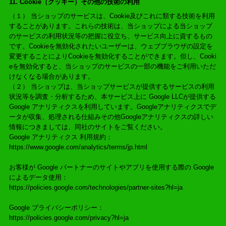
11. Cookie（クッキー）その他の技術の利用
（１） 当ショップのサービスは、Cookie及びこれに類する技術を利用
することがあります。これらの技術は、当ショップによる当ショップ
のサービスの利用状況等の把握に役立ち、サービス向上に資するもの
です。Cookieを無効化されたいユーザーは、ウェブブラウザの設定を
変更することによりCookieを無効化することができます。但し、Cooki
eを無効化すると、当ショップのサービスの一部の機能をご利用いただ
けなくなる場合があります。
（２） 当ショップは、当ショップサービスが提供するサービスの利用
状況等を調査・分析するため、本サービス上に Google LLCが提供する
Google アナリティクスを利用しています。Googleアナリティクスでデ
ータが収集、処理される仕組みその他Googleアナリティクスの詳しい
情報につきましては、同社のサイトをご覧ください。
Google アナリティクス 利用規約：
https://www.google.com/analytics/terms/jp.html
お客様が Google パートナーのサイトやアプリを使用する際の Google
によるデータ使用：
https://policies.google.com/technologies/partner-sites?hl=ja
Google プライバシーポリシー：
https://policies.google.com/privacy?hl=ja